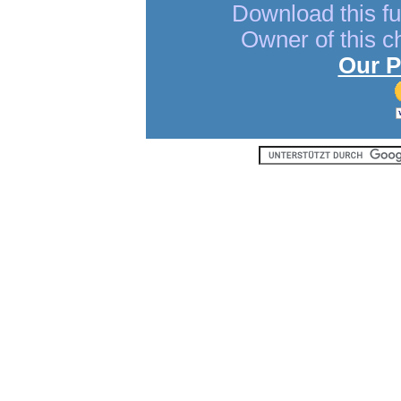
Download this fu
Owner of this ch
Our P