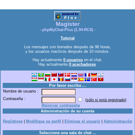
Magister
- phpMyChat-Plus (1.94-RC4) -
Tutorial
Los mensajes son borrados después de 96 horas,
y los usuarios inactivos después de 10 minutos.
Hay actualmente
0 usuarios
en el chat.
Hay actualmente
0 acechadores
.
Por favor escriba ...
Nombre de usuario :
Contraseña :
(
sólo si está registrado
)
Reiniciar contraseña
Administración de su cuenta
Regístrese
|
Modifique su perfil
|
Eliminar el usuario
|
Administración
Seleccione una sala de chat ...