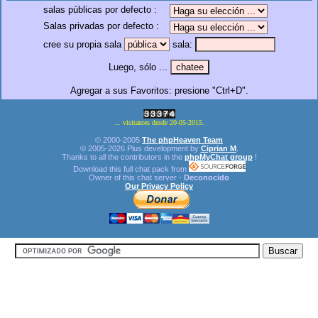
salas públicas por defecto :
Salas privadas por defecto :
cree su propia sala
sala:
Luego, sólo ...
Agregar a sus Favoritos: presione "Ctrl+D".
... visitantes desde 20-05-2015.
© 2000-2005
The phpHeaven Team
© 2005-2026 Plus development by
Ciprian M
.
Thanks to all the contributors in the
phpMyChat group
!
Download this full chat pack from
Owner of this chat server -
Deconocido
Our Privacy Policy